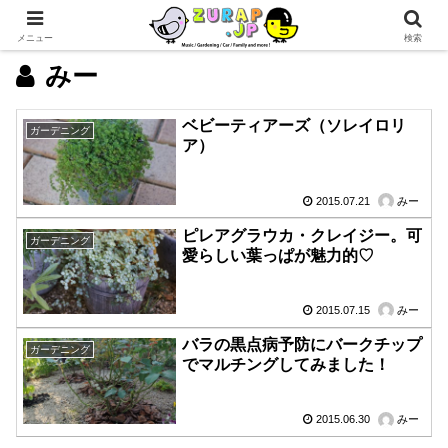
メニュー
検索
みー
ベビーティアーズ（ソレイロリ
ガーデニング
ア）
2015.07.21
みー
ピレアグラウカ・クレイジー。可
ガーデニング
愛らしい葉っぱが魅力的♡
2015.07.15
みー
バラの黒点病予防にバークチップ
ガーデニング
でマルチングしてみました！
2015.06.30
みー