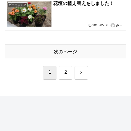
花壇の植え替えをしました！
ガーデニング
2015.05.30
みー
次のページ
次
1
2
へ