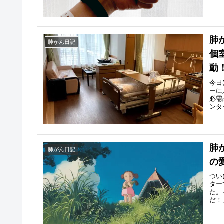
肺
肺がん日記
個
動
今日
ーに
必需
ンタ
肺
肺がん日記
の
つい
ター
た。
だ！