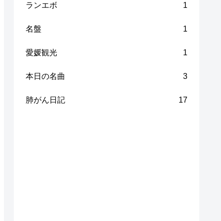
ランエボ
1
名盤
1
愛媛観光
1
本日の名曲
3
肺がん日記
17