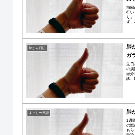
前回
行い
り」
ず、
肺
肺がん日記
ガ
先日
の病
紹介
診。
肺
よっしー日記
1週
の際
もら
受診