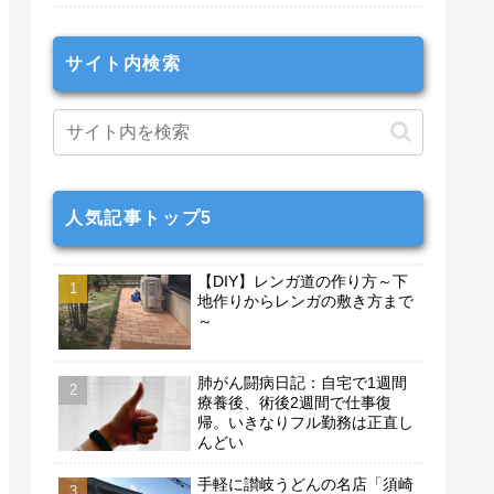
サイト内検索
人気記事トップ5
【DIY】レンガ道の作り方～下
地作りからレンガの敷き方まで
～
肺がん闘病日記：自宅で1週間
療養後、術後2週間で仕事復
帰。いきなりフル勤務は正直し
んどい
手軽に讃岐うどんの名店「須崎