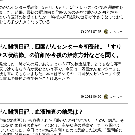
のがんセンター受診後、3ヵ月、6ヵ月、1年というスパンで経過観察を
ました。結果、最初の受診時は「40-50％の確率で肺がんの可能性あ
という医師の診断でしたが、1年後のCT撮影では影が小さくなっておら
むしろ多少大きくなっている...
2021.07.15
よっしー
がん闘病日記：四国がんセンターを初受診。「すり
ラス状結節」の詳細や今後の治療方針などを聞く。
発覚した「肺がんの疑いあり」というCTの検査結果。どうせなら専門
院で診てもらう方が安心という事で、今回は「四国がんセンター」に
状を書いてもらいました。本日は初めての「四国がんセンター」の受
以前母の肝癌治療で来たことはあったの...
2021.06.20
よっしー
がん闘病日記：血液検査の結果は？
間前に突然医師から宣告された「肺がんの可能性あり」とのCT結果。そ
に念のため血液検査を行っており、主要な癌の腫瘍マーカーを調べて
っていました。今日はその結果を聞くために受診した次第。1週間前に
した際には自分が【癌】宣告される...