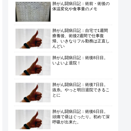
肺がん闘病日記：術前・術後の
体温変化や食事量のメモ
肺がん闘病日記：自宅で1週間
療養後、術後2週間で仕事復
帰。いきなりフル勤務は正直し
んどい
肺がん闘病日記：術後8日目。
いよいよ退院！
肺がん闘病日記：術後7日目。
抜糸。やっと明日退院できるこ
とに
肺がん闘病日記：術後6日目。
頭痛で昼はぐったり。初めて深
呼吸が出来た。