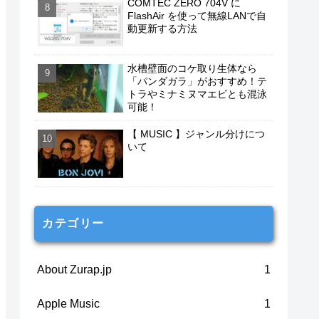
COMTEC ZERO 704V に
FlashAir を使って無線LANで自
動更新する方法
水槽壁面のコケ取り生体なら
「パンダガラ」がおすすめ！テ
トラやミナミヌマエビとも混泳
可能！
【 MUSIC 】ジャンル分けにつ
いて
カテゴリー
About Zurap.jp
1
Apple Music
1