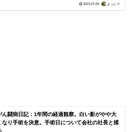
2023.07.04
よっしー
がん闘病日記：1年間の経過観察。白い影がやや大
くなり手術を決意。手術日について会社の社長と揉
る。