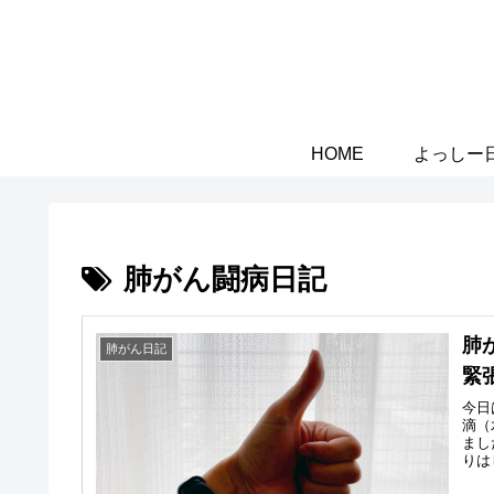
HOME
よっしー
肺がん闘病日記
肺
肺がん日記
緊
今日
滴（
まし
りは