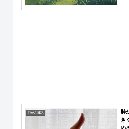
肺
肺がん日記
き
め